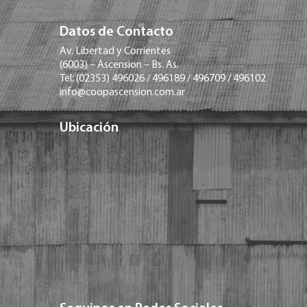
Datos de Contacto
Av. Libertad y Corrientes
(6003) – Ascension – Bs. As.
Tel: (02353) 496026 / 496189 / 496709 / 496102
info@coopascension.com.ar
Ubicación