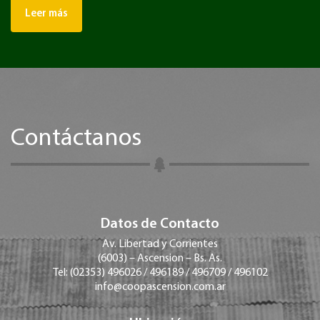
Leer más
Contáctanos
Datos de Contacto
Av. Libertad y Corrientes
(6003) – Ascension – Bs. As.
Tel: (02353) 496026 / 496189 / 496709 / 496102
info@coopascension.com.ar